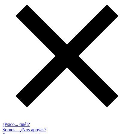
¿Psico... qué!?
Somos...
¿Nos apoyas?